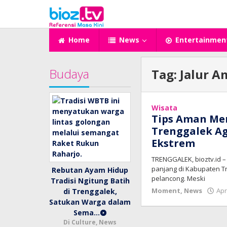
Lewati
ke
konten
Home
News
Entertainmen
Budaya
Tag:
Jalur 
Wisata
Tips Aman Men
Trenggalek Ag
Ekstrem
TRENGGALEK, bioztv.id 
panjang di Kabupaten T
Rebutan Ayam Hidup
pelancong. Meski
Tradisi Ngitung Batih
Moment
,
News
Apr
di Trenggalek,
Satukan Warga dalam
Sema…
Di Culture, News