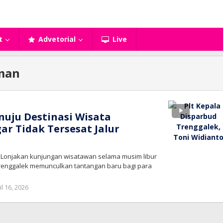
t
Advetorial
Live
Aman
uju Destinasi Wisata
ar Tidak Tersesat Jalur
– Lonjakan kunjungan wisatawan selama musim libur
renggalek memunculkan tantangan baru bagi para
oleh
il 16, 2026
bioz
tv