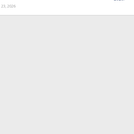
oleh
 23, 2026
bioz
tv