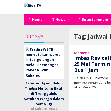
Lewati
ke
konten
Home
News
Entertainment
Budaya
Tag:
Jadwal 
Moment
Imbas Revital
25 Mei Termin
Bus 1 Jam
TRENGGALEK, bioztv.id –
meminta penumpang bus
Rebutan Ayam Hidup
akhir Mei 2026.
Tradisi Ngitung Batih
di Trenggalek,
Satukan Warga dalam
Sema…
Di Culture, News