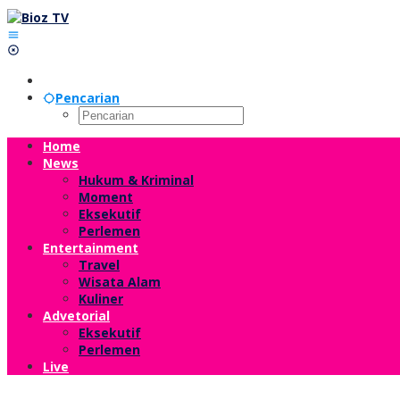
Lewati
ke
konten
Pencarian
Home
News
Hukum & Kriminal
Moment
Eksekutif
Perlemen
Entertainment
Travel
Wisata Alam
Kuliner
Advetorial
Eksekutif
Perlemen
Live