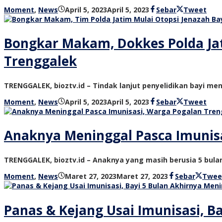
oleh
Moment
,
News
April 5, 2023
April 5, 2023
Sebar
Tweet
bioz
tv
Bongkar Makam, Dokkes Polda Jat
Trenggalek
TRENGGALEK, bioztv.id – Tindak lanjut penyelidikan bayi me
oleh
Moment
,
News
April 5, 2023
April 5, 2023
Sebar
Tweet
bioz
tv
Anaknya Meninggal Pasca Imunisa
TRENGGALEK, bioztv.id – Anaknya yang masih berusia 5 bul
oleh
Moment
,
News
Maret 27, 2023
Maret 27, 2023
Sebar
Twee
bioz
tv
Panas & Kejang Usai Imunisasi, B