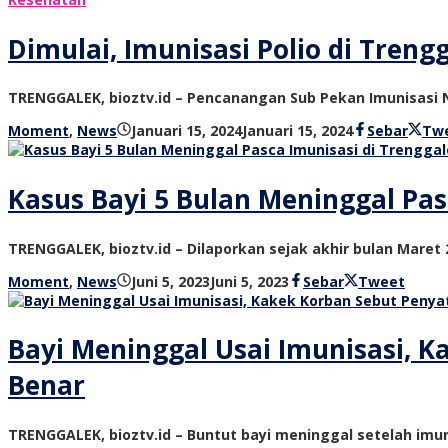
Dimulai, Imunisasi Polio di Treng
TRENGGALEK, bioztv.id – Pencanangan Sub Pekan Imunisasi Na
oleh
Moment
,
News
Januari 15, 2024
Januari 15, 2024
Sebar
Tw
bioz
tv
Kasus Bayi 5 Bulan Meninggal Pas
TRENGGALEK, bioztv.id – Dilaporkan sejak akhir bulan Maret 
oleh
Moment
,
News
Juni 5, 2023
Juni 5, 2023
Sebar
Tweet
bioz
tv
Bayi Meninggal Usai Imunisasi, 
Benar
TRENGGALEK, bioztv.id – Buntut bayi meninggal setelah imu