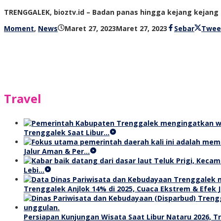
TRENGGALEK, bioztv.id – Badan panas hingga kejang kejang 
oleh
Moment
,
News
Maret 27, 2023
Maret 27, 2023
Sebar
Twee
bioz
tv
Travel
Trenggalek Saat Libur…
Jalur Aman & Per…
Lebi…
Trenggalek Anjlok 14% di 2025, Cuaca Ekstrem & Efek J
Persiapan Kunjungan Wisata Saat Libur Nataru 2026, 