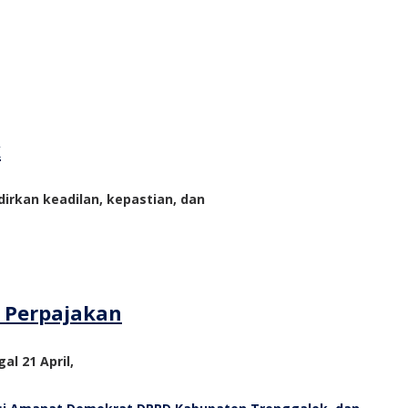
k
rkan keadilan, kepastian, dan
m Perpajakan
al 21 April,