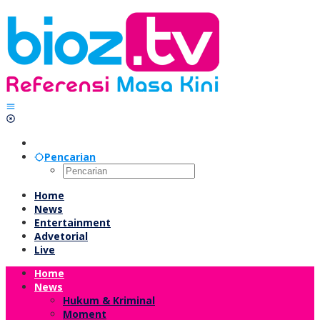
Lewati
ke
konten
Pencarian
Home
News
Entertainment
Advetorial
Live
Home
News
Hukum & Kriminal
Moment