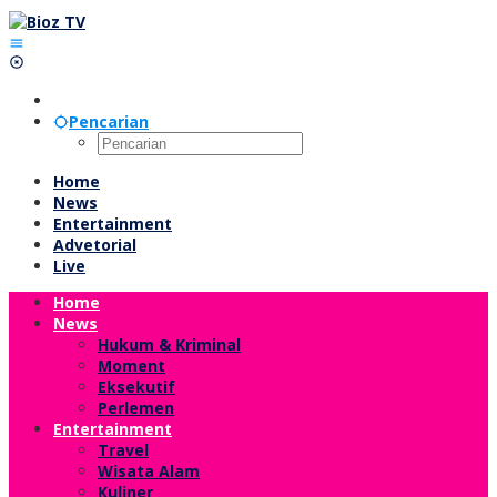
Lewati
ke
konten
Pencarian
Home
News
Entertainment
Advetorial
Live
Home
News
Hukum & Kriminal
Moment
Eksekutif
Perlemen
Entertainment
Travel
Wisata Alam
Kuliner