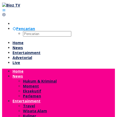
Lewati
ke
konten
Pencarian
Home
News
Entertainment
Advetorial
Live
Home
News
Hukum & Kriminal
Moment
Eksekutif
Perlemen
Entertainment
Travel
Wisata Alam
Kuliner