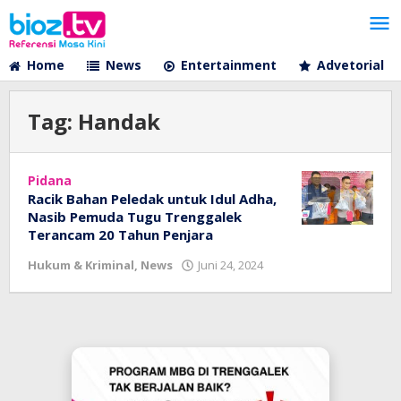
Lewati
ke
konten
Home
News
Entertainment
Advetorial
Tag:
Handak
Pidana
Racik Bahan Peledak untuk Idul Adha,
Nasib Pemuda Tugu Trenggalek
Terancam 20 Tahun Penjara
oleh
Hukum & Kriminal
,
News
Juni 24, 2024
bioz
tv