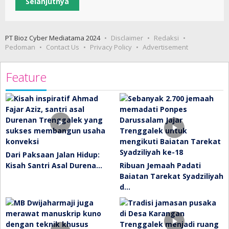
Selanjutnya
PT Bioz Cyber Mediatama 2024
Disclaimer
Redaksi
Pedoman
Contact Us
Privacy Policy
Advertisement
Feature
Dari Paksaan Jalan Hidup:
Kisah Santri Asal Durena…
Ribuan Jemaah Padati
Baiatan Tarekat Syadziliyah
d…