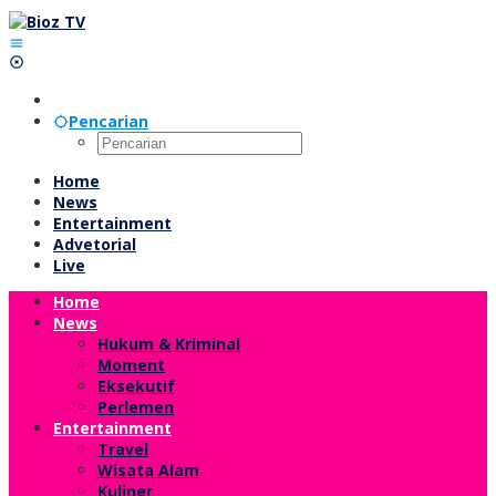
Lewati
ke
konten
Pencarian
Home
News
Entertainment
Advetorial
Live
Home
News
Hukum & Kriminal
Moment
Eksekutif
Perlemen
Entertainment
Travel
Wisata Alam
Kuliner