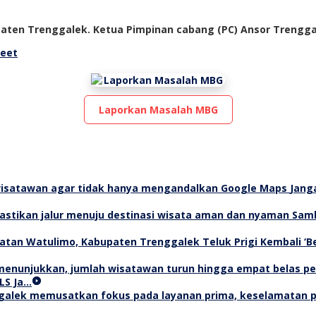
paten Trenggalek. Ketua Pimpinan cabang (PC) Ansor Trengga
eet
Laporkan Masalah MBG
Jang
Samb
Teluk Prigi Kembali ‘
LS Ja…