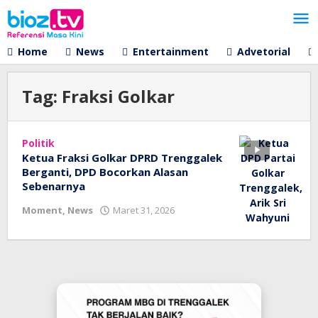
Lewati
ke
konten
Home
News
Entertainment
Advetorial
Tag:
Fraksi Golkar
Politik
Ketua Fraksi Golkar DPRD Trenggalek
Berganti, DPD Bocorkan Alasan
Sebenarnya
oleh
Moment
,
News
Maret 31, 2026
bioz
tv