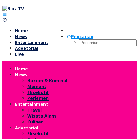
Lewati
ke
konten
Home
News
Pencarian
Entertainment
Advetorial
Live
Home
News
Hukum & Kriminal
Moment
Eksekutif
Perlemen
Entertainment
Travel
Wisata Alam
Kuliner
Advetorial
Eksekutif