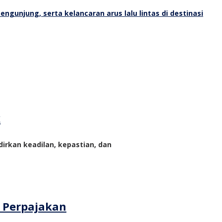
k
rkan keadilan, kepastian, dan
m Perpajakan