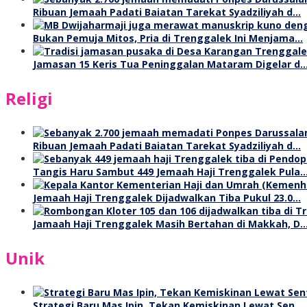
Ribuan Jemaah Padati Baiatan Tarekat Syadziliyah d…
Bukan Pemuja Mitos, Pria di Trenggalek Ini Menjama…
Jamasan 15 Keris Tua Peninggalan Mataram Digelar d
Religi
Ribuan Jemaah Padati Baiatan Tarekat Syadziliyah d…
Tangis Haru Sambut 449 Jemaah Haji Trenggalek Pula
Jemaah Haji Trenggalek Dijadwalkan Tiba Pukul 23.0…
Jamaah Haji Trenggalek Masih Bertahan di Makkah, D
Unik
Strategi Baru Mas Ipin, Tekan Kemiskinan Lewat Sen…