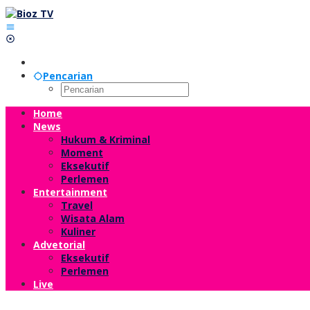
Lewati
ke
konten
Pencarian
Home
News
Hukum & Kriminal
Moment
Eksekutif
Perlemen
Entertainment
Travel
Wisata Alam
Kuliner
Advetorial
Eksekutif
Perlemen
Live