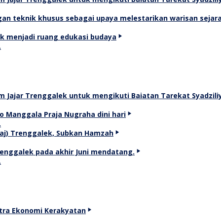
…
…
…