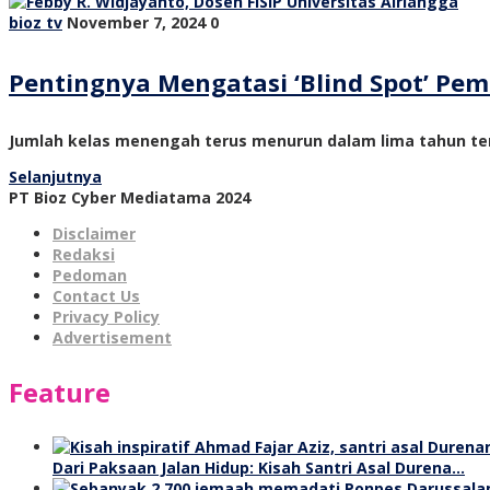
bioz tv
November 7, 2024
0
Pentingnya Mengatasi ‘Blind Spot’ P
Jumlah kelas menengah terus menurun dalam lima tahun ter
Selanjutnya
PT Bioz Cyber Mediatama 2024
Disclaimer
Redaksi
Pedoman
Contact Us
Privacy Policy
Advertisement
Feature
Dari Paksaan Jalan Hidup: Kisah Santri Asal Durena…