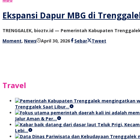
Ekspansi Dapur MBG di Trenggalek,
TRENGGALEK, bioztv.id — Pemerintah Kabupaten Trenggale
oleh
Moment
,
News
April 30, 2026
Sebar
Tweet
bioz
tv
Travel
Trenggalek Saat Libur…
Jalur Aman & Per…
Lebi…