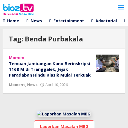
Lewati
ke
konten
Home
News
Entertainment
Advetorial
Tag:
Benda Purbakala
Momen
Temuan Jambangan Kuno Berinskripsi
1168 M di Trenggalek, Jejak
Peradaban Hindu Klasik Mulai Terkuak
oleh
Moment
,
News
April 10, 2026
bioz
tv
Laporkan Masalah MBG