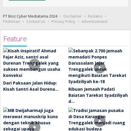
PT Bioz Cyber Mediatama 2024
Disclaimer
Redaksi
Pedoman
Contact Us
Privacy Policy
Advertisement
Feature
Dari Paksaan Jalan Hidup:
Kisah Santri Asal Durena…
Ribuan Jemaah Padati
Baiatan Tarekat Syadziliyah
d…