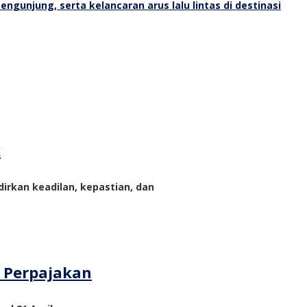
k
rkan keadilan, kepastian, dan
m Perpajakan