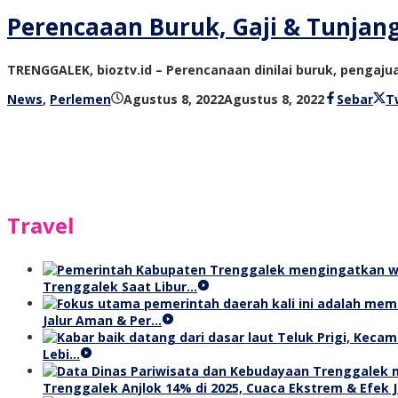
Perencaaan Buruk, Gaji & Tunjan
TRENGGALEK, bioztv.id – Perencanaan dinilai buruk, pengaju
oleh
News
,
Perlemen
Agustus 8, 2022
Agustus 8, 2022
Sebar
T
bioz
tv
Travel
Trenggalek Saat Libur…
Jalur Aman & Per…
Lebi…
Trenggalek Anjlok 14% di 2025, Cuaca Ekstrem & Efek J