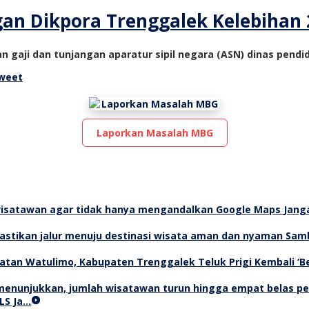
gan Dikpora Trenggalek Kelebihan 
an gaji dan tunjangan aparatur sipil negara (ASN) dinas pend
weet
Laporkan Masalah MBG
Jang
Samb
Teluk Prigi Kembali ‘
LS Ja…