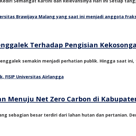
 Kediri Semangat Kartini dan Relevansinya Hari Ini Setiap tangg
Trenggalek Terhadap Pengisian Kekosong
nggalek semakin menjadi perhatian publik. Hingga saat ini, 1
tan Menuju Net Zero Carbon di Kabupate
ng sebagian besar terdiri dari lahan hutan dan pertanian. De