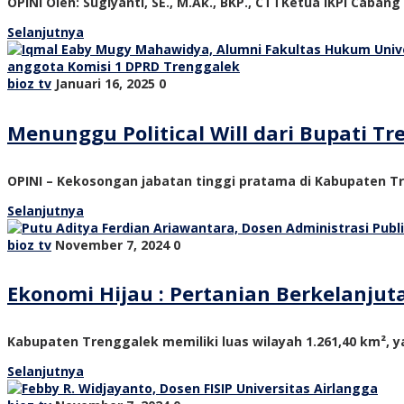
OPINI Oleh: Sugiyanti, SE., M.Ak., BKP., CTTKetua IKPI Cabang
Selanjutnya
bioz tv
Januari 16, 2025
0
Menunggu Political Will dari Bupati 
OPINI – Kekosongan jabatan tinggi pratama di Kabupaten Tre
Selanjutnya
bioz tv
November 7, 2024
0
Ekonomi Hijau : Pertanian Berkelanju
Kabupaten Trenggalek memiliki luas wilayah 1.261,40 km², ya
Selanjutnya