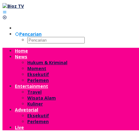
Lewati
ke
konten
Pencarian
Home
News
Hukum & Kriminal
Moment
Eksekutif
Perlemen
Entertainment
Travel
Wisata Alam
Kuliner
Advetorial
Eksekutif
Perlemen
Live