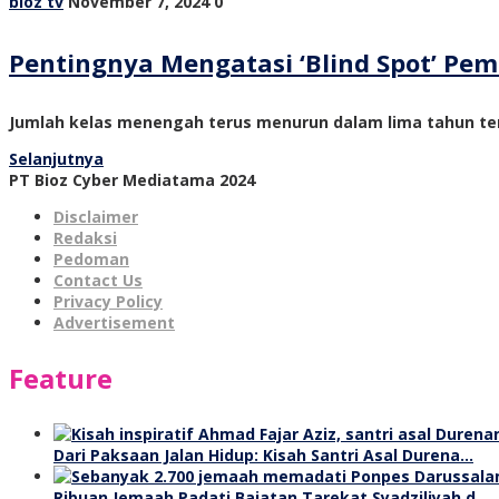
bioz tv
November 7, 2024
0
Pentingnya Mengatasi ‘Blind Spot’ P
Jumlah kelas menengah terus menurun dalam lima tahun ter
Selanjutnya
PT Bioz Cyber Mediatama 2024
Disclaimer
Redaksi
Pedoman
Contact Us
Privacy Policy
Advertisement
Feature
Dari Paksaan Jalan Hidup: Kisah Santri Asal Durena…
Ribuan Jemaah Padati Baiatan Tarekat Syadziliyah d…