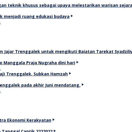
…
…
…