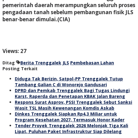
pemerintah daerah merampungkan seluruh proses
pengadaan tanah sebelum pembangunan fisik JLS
benar-benar dimulai.
(CIA)
Views: 27
Ditag
Berita Trenggalek
JLS
Pembebasan Lahan
Posting Terkait
Diduga Tak Berizin, Satpol-PP Trenggalek Tutup
Tambang Galian C di Wonorejo Gandusari
DPRD dan Pemkab Trenggalek Bagi Tugas Lindungi
Karst, Raperda dan Penetapan KBAK Jalan Bareng
Respons Surat Asprov, PSSI Trenggalek Sebut Sanksi
Wasit TSL Masih Kewenangan Komdis Askab
Dinkes Trenggalek Siapkan Rp4,3 Miliar untuk
Program Kesehatan 2027, Termasuk Honor Kader
Tender Proyek Trenggalek 2026 Melonjak Tiga Kali
Lipat, Puluhan Paket Infrastruktur Siap Dilelang