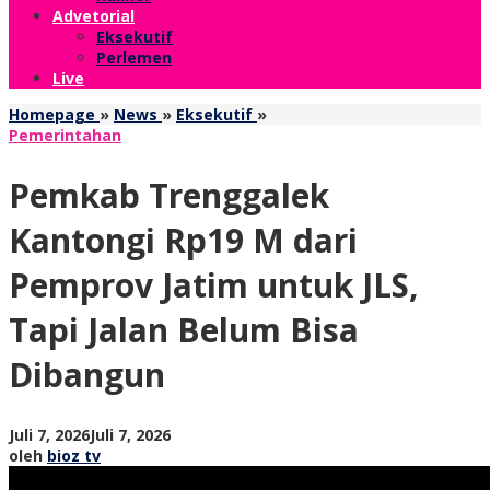
Advetorial
Eksekutif
Perlemen
Live
Pemkab
Homepage
»
News
»
Eksekutif
»
Trenggalek
Pemerintahan
Kantongi
Rp19
Pemkab Trenggalek
M
dari
Kantongi Rp19 M dari
Pemprov
Jatim
Pemprov Jatim untuk JLS,
untuk
JLS,
Tapi Jalan Belum Bisa
Tapi
Jalan
Dibangun
Belum
Bisa
Dibangun
oleh
Juli 7, 2026
Juli 7, 2026
bioz
oleh
bioz tv
tv