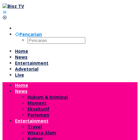
Lewati
ke
konten
Pencarian
Home
News
Entertainment
Advetorial
Live
Home
News
Hukum & Kriminal
Moment
Eksekutif
Perlemen
Entertainment
Travel
Wisata Alam
Kuliner