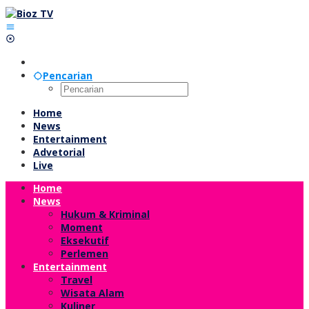
Lewati
ke
konten
Pencarian
Home
News
Entertainment
Advetorial
Live
Home
News
Hukum & Kriminal
Moment
Eksekutif
Perlemen
Entertainment
Travel
Wisata Alam
Kuliner