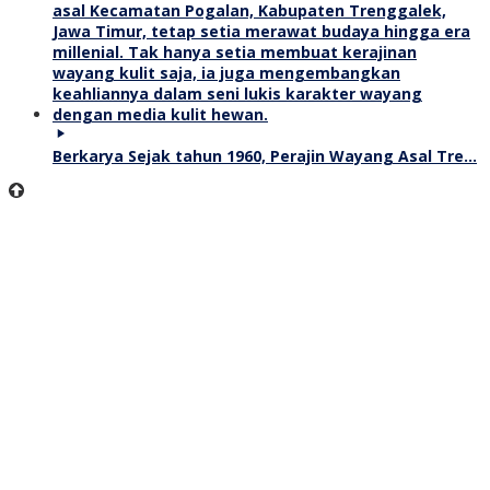
Berkarya Sejak tahun 1960, Perajin Wayang Asal Tre…