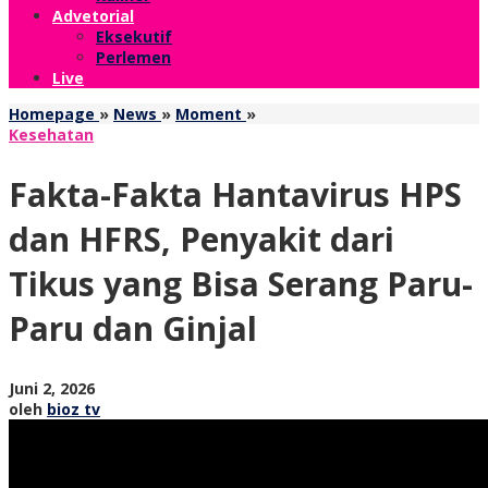
Advetorial
Eksekutif
Perlemen
Live
Fakta-
Homepage
»
News
»
Moment
»
Fakta
Kesehatan
Hantavirus
HPS
Fakta-Fakta Hantavirus HPS
dan
HFRS,
dan HFRS, Penyakit dari
Penyakit
dari
Tikus yang Bisa Serang Paru-
Tikus
yang
Paru dan Ginjal
Bisa
Serang
Paru-
Paru
oleh
Juni 2, 2026
dan
bioz
oleh
bioz tv
Ginjal
tv