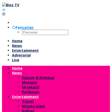
Lewati
ke
konten
Pencarian
Home
News
Entertainment
Advetorial
Live
Home
News
Hukum & Kriminal
Moment
Eksekutif
Perlemen
Entertainment
Travel
Wisata Alam
Kuliner