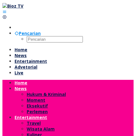
Lewati
ke
konten
Pencarian
Home
News
Entertainment
Advetorial
Live
Home
News
Hukum & Kriminal
Moment
Eksekutif
Perlemen
Entertainment
Travel
Wisata Alam
Kuliner