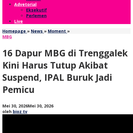
Advetorial
Eksekutif
Perlemen
Live
16
Homepage
»
News
»
Moment
»
Dapur
MBG
MBG
di
16 Dapur MBG di Trenggalek
Trenggalek
Kini
Kini Harus Tutup Akibat
Harus
Tutup
Suspend, IPAL Buruk Jadi
Akibat
Suspend,
Pemicu
IPAL
Buruk
Jadi
Pemicu
oleh
Mei 30, 2026
Mei 30, 2026
bioz
oleh
bioz tv
tv