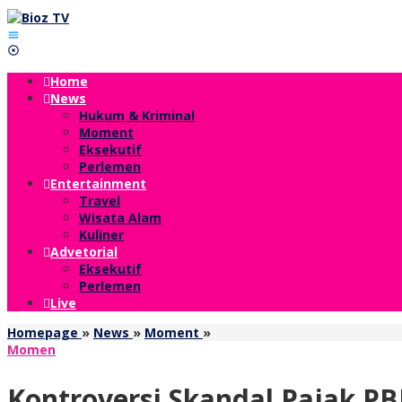
Lewati
ke
konten
Home
News
Hukum & Kriminal
Moment
Eksekutif
Perlemen
Entertainment
Travel
Wisata Alam
Kuliner
Advetorial
Eksekutif
Perlemen
Live
Kontroversi
Homepage
»
News
»
Moment
»
Skandal
Momen
Pajak
PBB,
Kontroversi Skandal Pajak PB
Eks