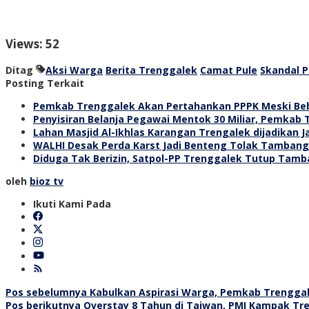
Views: 52
Ditag
Aksi Warga
Berita Trenggalek
Camat Pule
Skandal P
Posting Terkait
Pemkab Trenggalek Akan Pertahankan PPPK Meski Beb
Penyisiran Belanja Pegawai Mentok 30 Miliar, Pemkab 
Lahan Masjid Al-Ikhlas Karangan Trengalek dijadikan 
WALHI Desak Perda Karst Jadi Benteng Tolak Tamban
Diduga Tak Berizin, Satpol-PP Trenggalek Tutup Tamb
oleh
bioz tv
Ikuti Kami Pada
Navigasi
Pos sebelumnya
Kabulkan Aspirasi Warga, Pemkab Trenggal
Pos berikutnya
Overstay 8 Tahun di Taiwan, PMI Kampak Tr