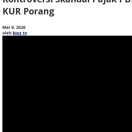
Camat
KUR Porang
Pule
Akui
Alihkan
oleh
Mei 9, 2026
Dana
bioz
oleh
bioz tv
untuk
tv
Talangi
Kasus
KUR
Porang