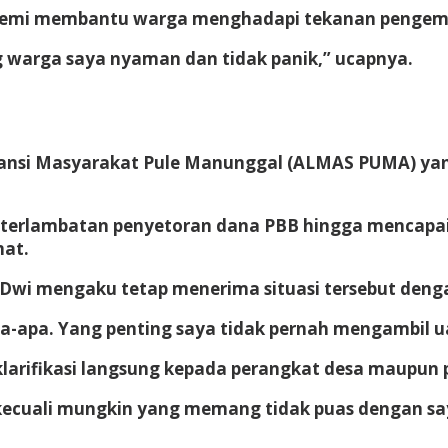
 demi membantu warga menghadapi tekanan pengemb
ng warga saya nyaman dan tidak panik,” ucapnya.
liansi Masyarakat Pule Manunggal (ALMAS PUMA) y
erlambatan penyetoran dana PBB hingga mencapai s
mat.
 Dwi mengaku tetap menerima situasi tersebut deng
pa-apa. Yang penting saya tidak pernah mengambil uan
larifikasi langsung kepada perangkat desa maupun
 kecuali mungkin yang memang tidak puas dengan sa