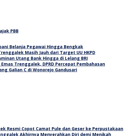
ajak PBB
ani Belanja Pegawai Hingga Bengkak
Trenggalek Masih Jauh dari Target UU HKPD
Jaminan Utang Bank Hingga di Lelang BRI
g Emas Trenggalek, DPRD Percepat Pembahasan
ang Galian C di Wonorejo Gandusari
ek Resmi Copot Camat Pule dan Geser ke Perpustakaan
enggalek Akhirnya Menyerahkan Diri demi Menikah