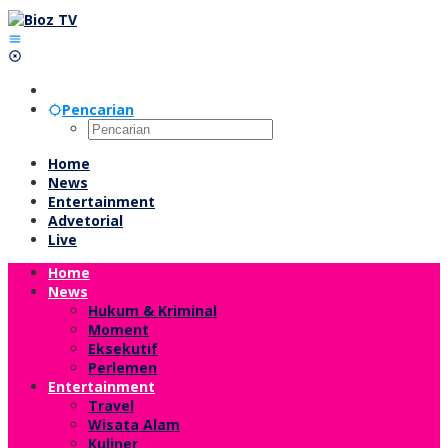
Lewati
ke
konten
Pencarian
Home
News
Entertainment
Advetorial
Live
Home
News
Hukum & Kriminal
Moment
Eksekutif
Perlemen
Entertainment
Travel
Wisata Alam
Kuliner