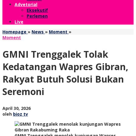
Advetorial
Eksekutif
Perlemen
Live
GMNI
Homepage
»
News
»
Moment
»
Trenggalek
Moment
Tolak
Kedatangan
GMNI Trenggalek Tolak
Wapres
Gibran,
Kedatangan Wapres Gibran,
Rakyat
Butuh
Rakyat Butuh Solusi Bukan
Solusi
Bukan
Seremoni
Seremoni
oleh
April 30, 2026
bioz
oleh
bioz tv
tv
GMNI Trenggalek menolak kunjungan Wapres