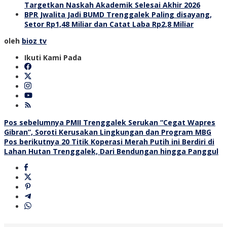
Targetkan Naskah Akademik Selesai Akhir 2026
BPR Jwalita Jadi BUMD Trenggalek Paling disayang,
Setor Rp1,48 Miliar dan Catat Laba Rp2,8 Miliar
oleh
bioz tv
Ikuti Kami Pada
Navigasi
Pos sebelumnya
PMII Trenggalek Serukan “Cegat Wapres
Gibran”, Soroti Kerusakan Lingkungan dan Program MBG
pos
Pos berikutnya
20 Titik Koperasi Merah Putih ini Berdiri di
Lahan Hutan Trenggalek, Dari Bendungan hingga Panggul