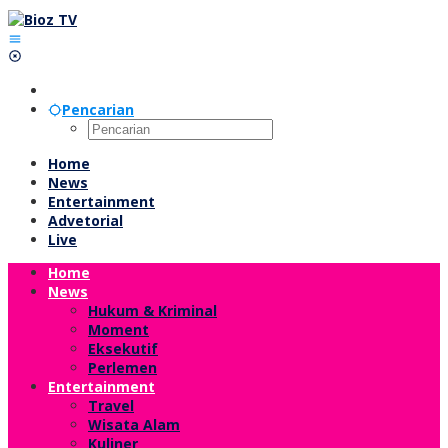
Lewati
ke
konten
Pencarian
Home
News
Entertainment
Advetorial
Live
Home
News
Hukum & Kriminal
Moment
Eksekutif
Perlemen
Entertainment
Travel
Wisata Alam
Kuliner