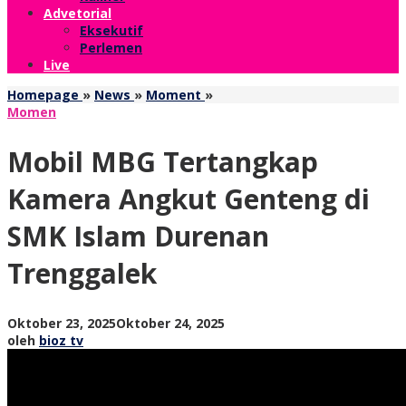
Advetorial
Eksekutif
Perlemen
Live
Mobil
Homepage
»
News
»
Moment
»
MBG
Momen
Tertangkap
Kamera
Mobil MBG Tertangkap
Angkut
Genteng
Kamera Angkut Genteng di
di
SMK
SMK Islam Durenan
Islam
Durenan
Trenggalek
Trenggalek
oleh
Oktober 23, 2025
Oktober 24, 2025
bioz
oleh
bioz tv
tv