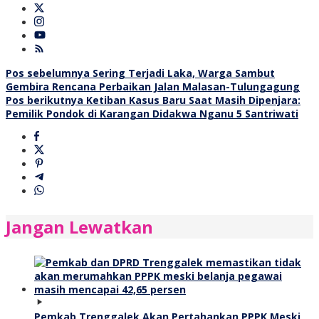
Navigasi
Pos sebelumnya
Sering Terjadi Laka, Warga Sambut
Gembira Rencana Perbaikan Jalan Malasan-Tulungagung
pos
Pos berikutnya
Ketiban Kasus Baru Saat Masih Dipenjara:
Pemilik Pondok di Karangan Didakwa Nganu 5 Santriwati
Jangan Lewatkan
Pemkab Trenggalek Akan Pertahankan PPPK Meski