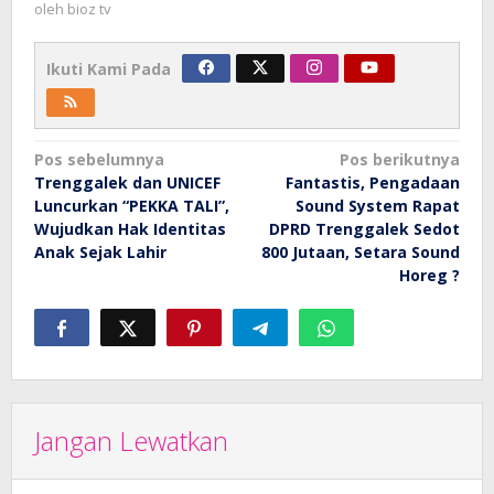
oleh
bioz tv
Ikuti Kami Pada
Navigasi
Pos sebelumnya
Pos berikutnya
Trenggalek dan UNICEF
Fantastis, Pengadaan
pos
Luncurkan “PEKKA TALI”,
Sound System Rapat
Wujudkan Hak Identitas
DPRD Trenggalek Sedot
Anak Sejak Lahir
800 Jutaan, Setara Sound
Horeg ?
Jangan Lewatkan