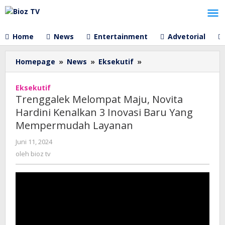
Lewati
ke
konten
Home
News
Entertainment
Advetorial
Trenggalek
Homepage
»
News
»
Eksekutif
»
Melompat
Maju,
Eksekutif
Novita
Trenggalek Melompat Maju, Novita
Hardini
Hardini Kenalkan 3 Inovasi Baru Yang
Kenalkan
Mempermudah Layanan
3
Inovasi
oleh
Juni 11, 2024
Baru
bioz
oleh
bioz tv
Yang
tv
Mempermudah
Layanan