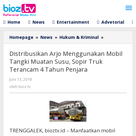
Lewati
ke
konten
Home
News
Entertainment
Advetorial
Distribusikan
Homepage
»
News
»
Hukum & Kriminal
»
Arjo
Menggunakan
Distribusikan Arjo Menggunakan Mobil
Mobil
Tangki Muatan Susu, Sopir Truk
Tangki
Terancam 4 Tahun Penjara
Muatan
Susu,
oleh
Juni 13, 2018
Sopir
bioz
oleh
bioz tv
Truk
tv
Terancam
4
Tahun
Penjara
TRENGGALEK, bioztv.id – Manfaatkan mobil