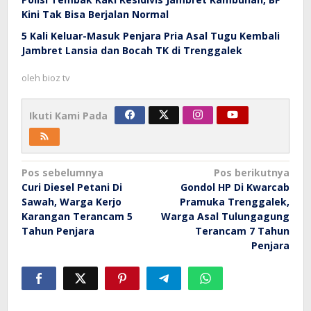
Kini Tak Bisa Berjalan Normal
5 Kali Keluar-Masuk Penjara Pria Asal Tugu Kembali
Jambret Lansia dan Bocah TK di Trenggalek
oleh
bioz tv
Ikuti Kami Pada
Navigasi
Pos sebelumnya
Pos berikutnya
Curi Diesel Petani Di
Gondol HP Di Kwarcab
pos
Sawah, Warga Kerjo
Pramuka Trenggalek,
Karangan Terancam 5
Warga Asal Tulungagung
Tahun Penjara
Terancam 7 Tahun
Penjara