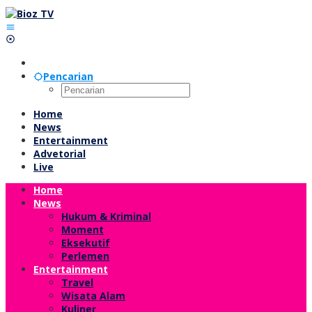
Lewati
ke
konten
Pencarian
Home
News
Entertainment
Advetorial
Live
Home
News
Hukum & Kriminal
Moment
Eksekutif
Perlemen
Entertainment
Travel
Wisata Alam
Kuliner