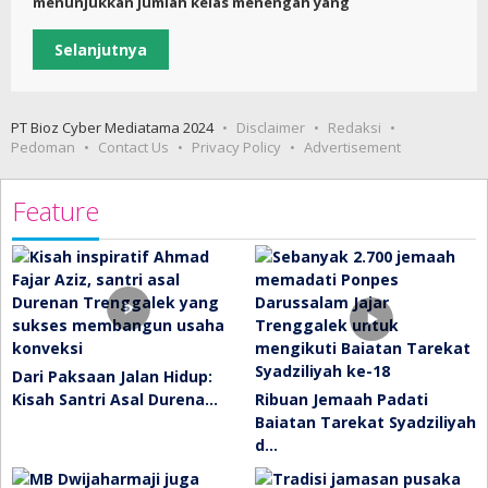
menunjukkan jumlah kelas menengah yang
Selanjutnya
PT Bioz Cyber Mediatama 2024
Disclaimer
Redaksi
Pedoman
Contact Us
Privacy Policy
Advertisement
Feature
Dari Paksaan Jalan Hidup:
Kisah Santri Asal Durena…
Ribuan Jemaah Padati
Baiatan Tarekat Syadziliyah
d…