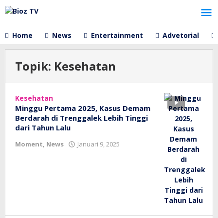
Lewati
ke
konten
Home
News
Entertainment
Advetorial
Topik:
Kesehatan
Kesehatan
Minggu Pertama 2025, Kasus Demam
Berdarah di Trenggalek Lebih Tinggi
dari Tahun Lalu
oleh
Moment
,
News
Januari 9, 2025
bioz
tv