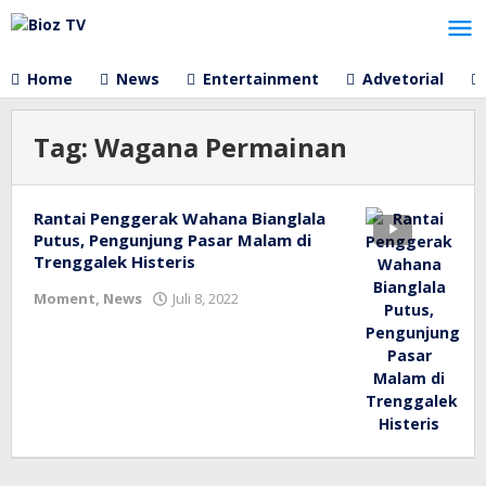
Lewati
ke
konten
Home
News
Entertainment
Advetorial
Tag:
Wagana Permainan
Rantai Penggerak Wahana Bianglala
Putus, Pengunjung Pasar Malam di
Trenggalek Histeris
oleh
Moment
,
News
Juli 8, 2022
bioz
tv