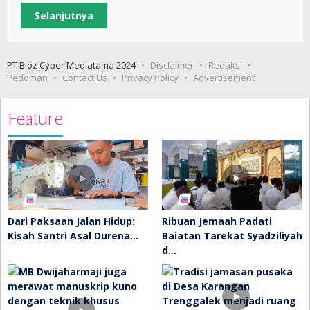
Selanjutnya
PT Bioz Cyber Mediatama 2024
Disclaimer
Redaksi
Pedoman
Contact Us
Privacy Policy
Advertisement
Feature
Dari Paksaan Jalan Hidup:
Ribuan Jemaah Padati
Kisah Santri Asal Durena…
Baiatan Tarekat Syadziliyah
d…