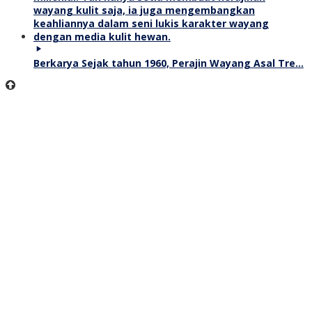
Berkarya Sejak tahun 1960, Perajin Wayang Asal Tre…