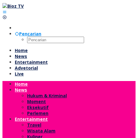
Lewati
ke
konten
Pencarian
Home
News
Entertainment
Advetorial
Live
Home
News
Hukum & Kriminal
Moment
Eksekutif
Perlemen
Entertainment
Travel
Wisata Alam
Kuliner