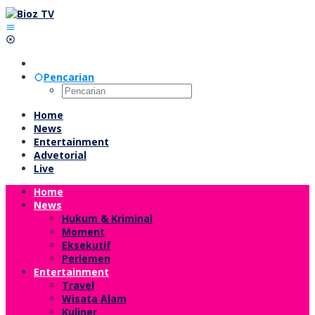
Lewati
ke
konten
Pencarian
Home
News
Entertainment
Advetorial
Live
Home
News
Hukum & Kriminal
Moment
Eksekutif
Perlemen
Entertainment
Travel
Wisata Alam
Kuliner