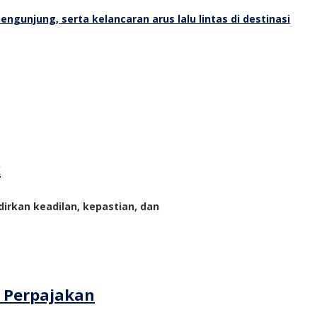
k
rkan keadilan, kepastian, dan
m Perpajakan