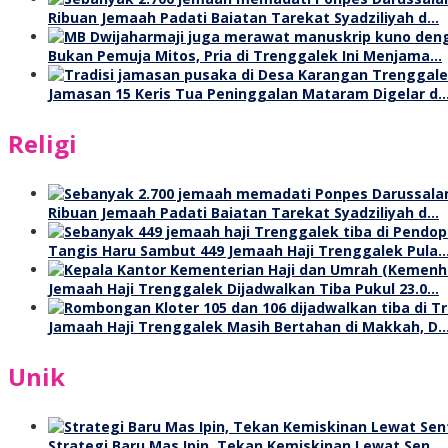
Ribuan Jemaah Padati Baiatan Tarekat Syadziliyah d…
Bukan Pemuja Mitos, Pria di Trenggalek Ini Menjama…
Jamasan 15 Keris Tua Peninggalan Mataram Digelar d
Religi
Ribuan Jemaah Padati Baiatan Tarekat Syadziliyah d…
Tangis Haru Sambut 449 Jemaah Haji Trenggalek Pula
Jemaah Haji Trenggalek Dijadwalkan Tiba Pukul 23.0…
Jamaah Haji Trenggalek Masih Bertahan di Makkah, D
Unik
Strategi Baru Mas Ipin, Tekan Kemiskinan Lewat Sen…