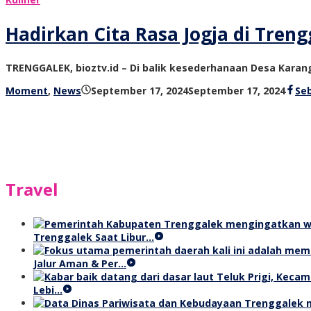
Hadirkan Cita Rasa Jogja di Tren
TRENGGALEK, bioztv.id – Di balik kesederhanaan Desa Kara
oleh
Moment
,
News
September 17, 2024
September 17, 2024
Se
bioz
tv
Travel
Trenggalek Saat Libur…
Jalur Aman & Per…
Lebi…