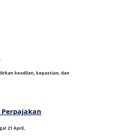
k
rkan keadilan, kepastian, dan
m Perpajakan
al 21 April,