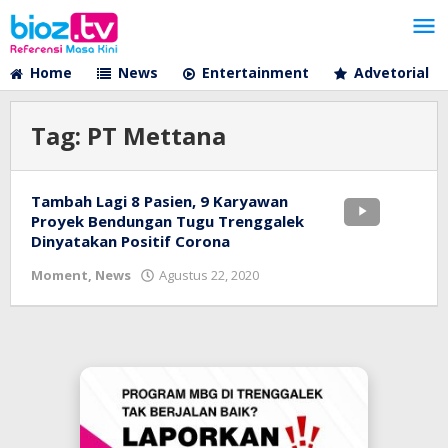
Lewati
ke
konten
Home
News
Entertainment
Advetorial
Tag:
PT Mettana
Tambah Lagi 8 Pasien, 9 Karyawan
Proyek Bendungan Tugu Trenggalek
Dinyatakan Positif Corona
oleh
Moment
,
News
Agustus 22, 2020
bioz
tv