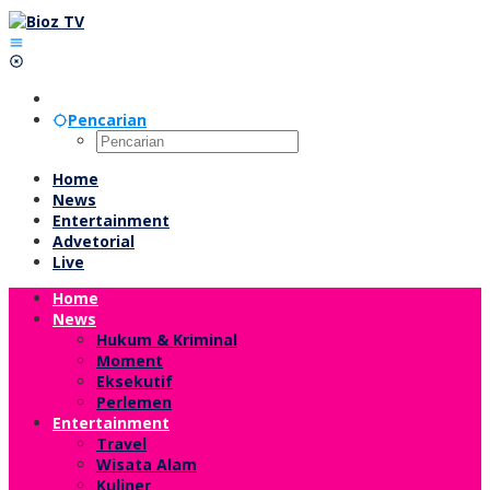
Lewati
ke
konten
Pencarian
Home
News
Entertainment
Advetorial
Live
Home
News
Hukum & Kriminal
Moment
Eksekutif
Perlemen
Entertainment
Travel
Wisata Alam
Kuliner