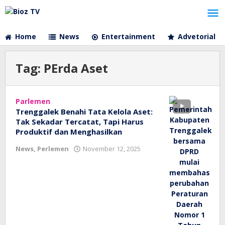
Lewati
ke
konten
Home
News
Entertainment
Advetorial
Tag:
PErda Aset
Parlemen
Trenggalek Benahi Tata Kelola Aset:
Tak Sekadar Tercatat, Tapi Harus
Produktif dan Menghasilkan
oleh
News
,
Perlemen
November 12, 2025
bioz
tv