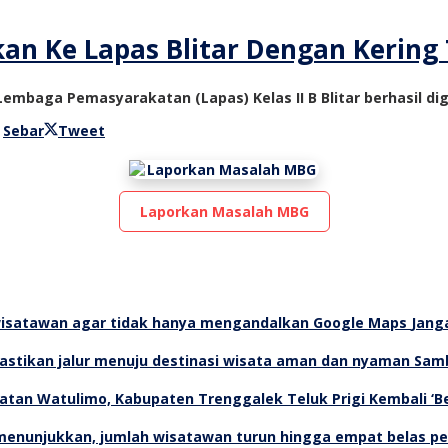
kan Ke Lapas Blitar Dengan Kering
Lembaga Pemasyarakatan (Lapas) Kelas II B Blitar berhasil d
leh
Sebar
Tweet
ioz
v
Laporkan Masalah MBG
Jang
Samb
Teluk Prigi Kembali ‘