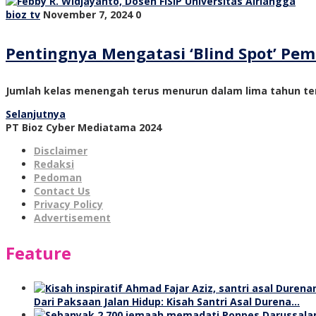
bioz tv
November 7, 2024
0
Pentingnya Mengatasi ‘Blind Spot’ P
Jumlah kelas menengah terus menurun dalam lima tahun ter
Selanjutnya
PT Bioz Cyber Mediatama 2024
Disclaimer
Redaksi
Pedoman
Contact Us
Privacy Policy
Advertisement
Feature
Dari Paksaan Jalan Hidup: Kisah Santri Asal Durena…