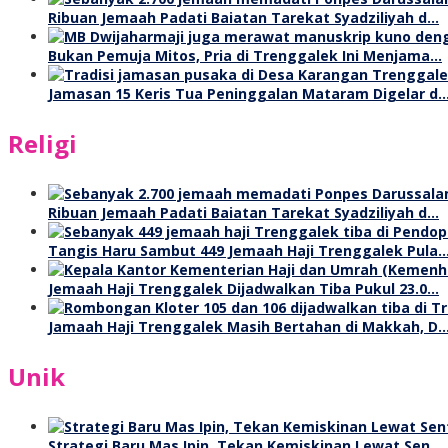
Ribuan Jemaah Padati Baiatan Tarekat Syadziliyah d…
Bukan Pemuja Mitos, Pria di Trenggalek Ini Menjama…
Jamasan 15 Keris Tua Peninggalan Mataram Digelar d
Religi
Ribuan Jemaah Padati Baiatan Tarekat Syadziliyah d…
Tangis Haru Sambut 449 Jemaah Haji Trenggalek Pula
Jemaah Haji Trenggalek Dijadwalkan Tiba Pukul 23.0…
Jamaah Haji Trenggalek Masih Bertahan di Makkah, D
Unik
Strategi Baru Mas Ipin, Tekan Kemiskinan Lewat Sen…