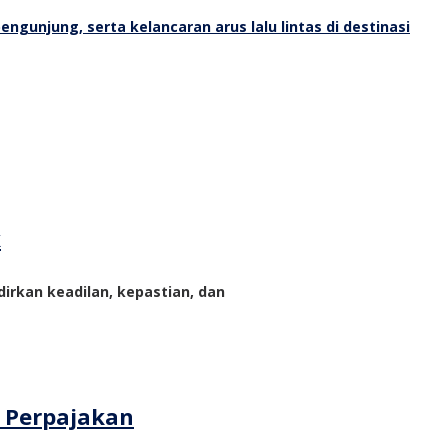
k
rkan keadilan, kepastian, dan
m Perpajakan