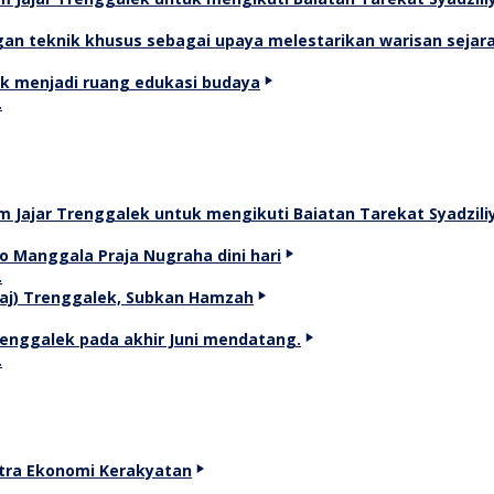
…
…
…