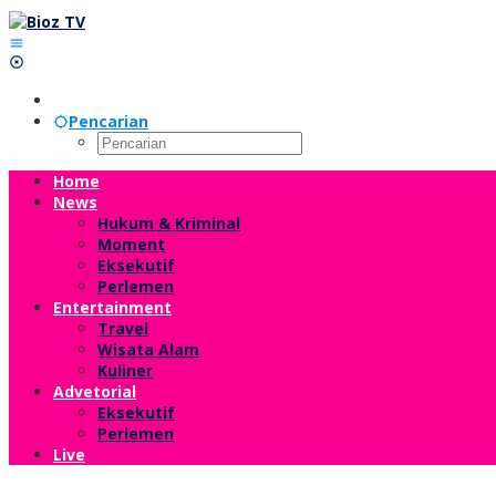
Lewati
ke
konten
Pencarian
Home
News
Hukum & Kriminal
Moment
Eksekutif
Perlemen
Entertainment
Travel
Wisata Alam
Kuliner
Advetorial
Eksekutif
Perlemen
Live