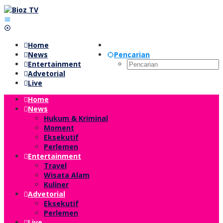
Lewati
ke
konten
Home
News
Pencarian
Entertainment
Advetorial
Live
Home
News
Hukum & Kriminal
Moment
Eksekutif
Perlemen
Entertainment
Travel
Wisata Alam
Kuliner
Advetorial
Eksekutif
Perlemen
Live