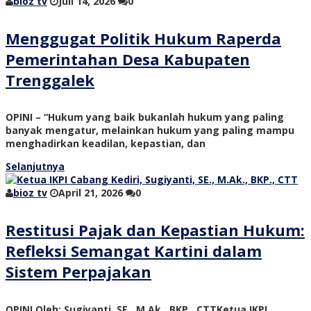
bioz tv
Juli 14, 2026
0
Menggugat Politik Hukum Raperda
Pemerintahan Desa Kabupaten
Trenggalek
OPINI – “Hukum yang baik bukanlah hukum yang paling
banyak mengatur, melainkan hukum yang paling mampu
menghadirkan keadilan, kepastian, dan
Selanjutnya
bioz tv
April 21, 2026
0
Restitusi Pajak dan Kepastian Hukum:
Refleksi Semangat Kartini dalam
Sistem Perpajakan
OPINI Oleh: Sugiyanti, SE., M.Ak., BKP., CTTKetua IKPI