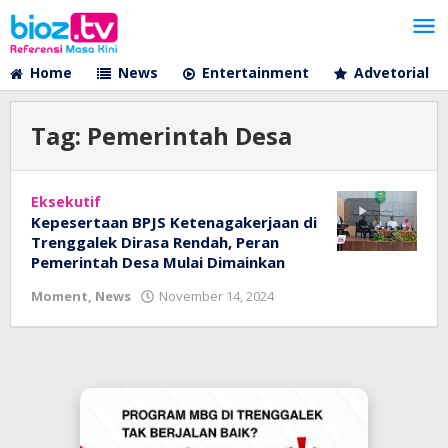
Lewati
ke
konten
Home
News
Entertainment
Advetorial
Tag:
Pemerintah Desa
Eksekutif
Kepesertaan BPJS Ketenagakerjaan di
Trenggalek Dirasa Rendah, Peran
Pemerintah Desa Mulai Dimainkan
oleh
Moment
,
News
November 14, 2024
bioz
tv