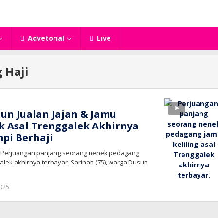
Advetorial
Live
 Haji
hun Jualan Jajan & Jamu
ek Asal Trenggalek Akhirnya
pi Berhaji
– Perjuangan panjang seorang nenek pedagang
galek akhirnya terbayar. Sarinah (75), warga Dusun
oleh
2025
bioz
tv