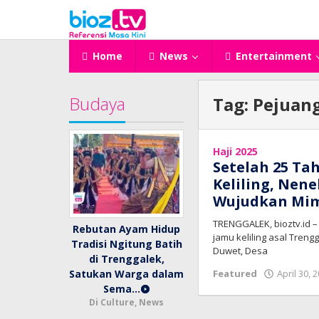
Lewati
ke
konten
Home
News
Entertainment
Budaya
Tag:
Pejuang
Haji 2025
Setelah 25 Ta
Keliling, Nen
Wujudkan Mim
TRENGGALEK, bioztv.id 
Rebutan Ayam Hidup
jamu keliling asal Treng
Tradisi Ngitung Batih
Duwet, Desa
di Trenggalek,
Featured
April 30, 
Satukan Warga dalam
Sema…
Di Culture, News