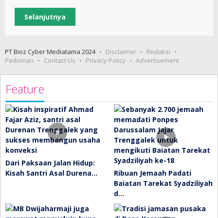
Selanjutnya
PT Bioz Cyber Mediatama 2024
Disclaimer
Redaksi
Pedoman
Contact Us
Privacy Policy
Advertisement
Feature
Dari Paksaan Jalan Hidup:
Kisah Santri Asal Durena…
Ribuan Jemaah Padati
Baiatan Tarekat Syadziliyah
d…