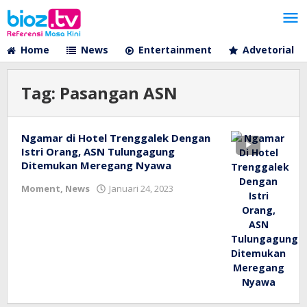
Lewati
ke
konten
Home
News
Entertainment
Advetorial
Tag:
Pasangan ASN
Ngamar di Hotel Trenggalek Dengan
Istri Orang, ASN Tulungagung
Ditemukan Meregang Nyawa
oleh
Moment
,
News
Januari 24, 2023
bioz
tv