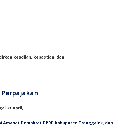
k
rkan keadilan, kepastian, dan
m Perpajakan
al 21 April,