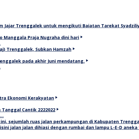
…
…
T…