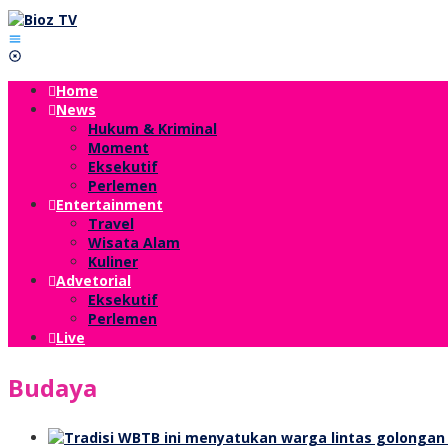
Lewati
ke
konten
Home
News
Hukum & Kriminal
Moment
Eksekutif
Perlemen
Entertainment
Travel
Wisata Alam
Kuliner
Advetorial
Eksekutif
Perlemen
Live
Budaya