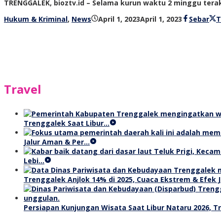
TRENGGALEK, bioztv.id – Selama kurun waktu 2 minggu terakh
oleh
Hukum & Kriminal
,
News
April 1, 2023
April 1, 2023
Sebar
T
bioz
tv
Travel
Trenggalek Saat Libur…
Jalur Aman & Per…
Lebi…
Trenggalek Anjlok 14% di 2025, Cuaca Ekstrem & Efek J
Persiapan Kunjungan Wisata Saat Libur Nataru 2026, 