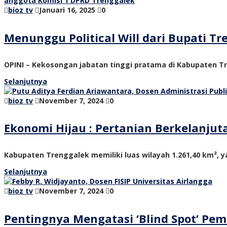
bioz tv
Januari 16, 2025
0
Menunggu Political Will dari Bupati 
OPINI – Kekosongan jabatan tinggi pratama di Kabupaten Tre
Selanjutnya
bioz tv
November 7, 2024
0
Ekonomi Hijau : Pertanian Berkelanju
Kabupaten Trenggalek memiliki luas wilayah 1.261,40 km², ya
Selanjutnya
bioz tv
November 7, 2024
0
Pentingnya Mengatasi ‘Blind Spot’ P