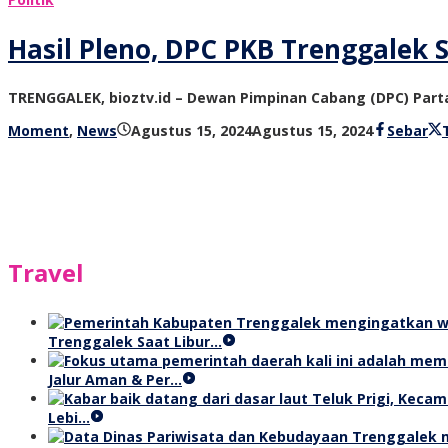
Hasil Pleno, DPC PKB Trenggalek 
TRENGGALEK, bioztv.id – Dewan Pimpinan Cabang (DPC) Par
oleh
Moment
,
News
Agustus 15, 2024
Agustus 15, 2024
Sebar
bioz
tv
Travel
Trenggalek Saat Libur…
Jalur Aman & Per…
Lebi…