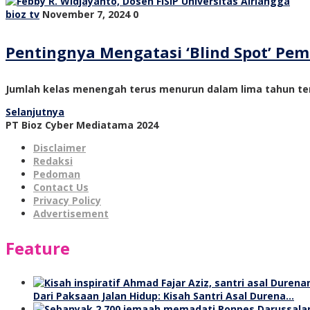
bioz tv
November 7, 2024
0
Pentingnya Mengatasi ‘Blind Spot’ P
Jumlah kelas menengah terus menurun dalam lima tahun ter
Selanjutnya
PT Bioz Cyber Mediatama 2024
Disclaimer
Redaksi
Pedoman
Contact Us
Privacy Policy
Advertisement
Feature
Dari Paksaan Jalan Hidup: Kisah Santri Asal Durena…