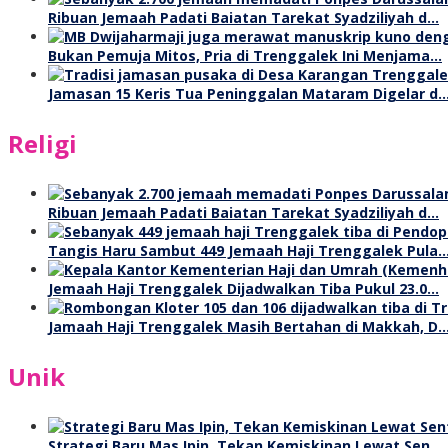
Ribuan Jemaah Padati Baiatan Tarekat Syadziliyah d…
Bukan Pemuja Mitos, Pria di Trenggalek Ini Menjama…
Jamasan 15 Keris Tua Peninggalan Mataram Digelar d
Religi
Ribuan Jemaah Padati Baiatan Tarekat Syadziliyah d…
Tangis Haru Sambut 449 Jemaah Haji Trenggalek Pula
Jemaah Haji Trenggalek Dijadwalkan Tiba Pukul 23.0…
Jamaah Haji Trenggalek Masih Bertahan di Makkah, D
Unik
Strategi Baru Mas Ipin, Tekan Kemiskinan Lewat Sen…