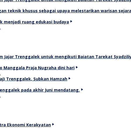
…
…
…