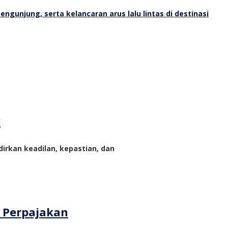
k
rkan keadilan, kepastian, dan
m Perpajakan