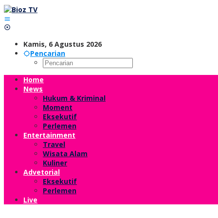
Lewati
ke
konten
Kamis, 6 Agustus 2026
Pencarian
Home
News
Hukum & Kriminal
Moment
Eksekutif
Perlemen
Entertainment
Travel
Wisata Alam
Kuliner
Advetorial
Eksekutif
Perlemen
Live