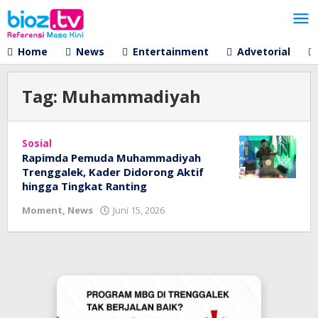
Lewati
ke
konten
Home
News
Entertainment
Advetorial
Tag:
Muhammadiyah
Sosial
Rapimda Pemuda Muhammadiyah
Trenggalek, Kader Didorong Aktif
hingga Tingkat Ranting
oleh
Moment
,
News
Juni 15, 2026
bioz
tv