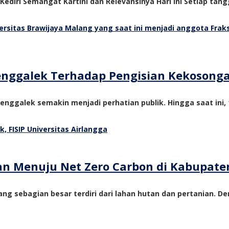
 Kediri Semangat Kartini dan Relevansinya Hari Ini Setiap tangg
Trenggalek Terhadap Pengisian Kekosong
nggalek semakin menjadi perhatian publik. Hingga saat ini, 1
tan Menuju Net Zero Carbon di Kabupate
ng sebagian besar terdiri dari lahan hutan dan pertanian. De