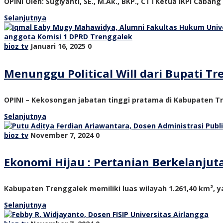
OPINI Oleh: Sugiyanti, SE., M.Ak., BKP., CTTKetua IKPI Cabang
Selanjutnya
bioz tv
Januari 16, 2025
0
Menunggu Political Will dari Bupati 
OPINI – Kekosongan jabatan tinggi pratama di Kabupaten Tre
Selanjutnya
bioz tv
November 7, 2024
0
Ekonomi Hijau : Pertanian Berkelanju
Kabupaten Trenggalek memiliki luas wilayah 1.261,40 km², ya
Selanjutnya