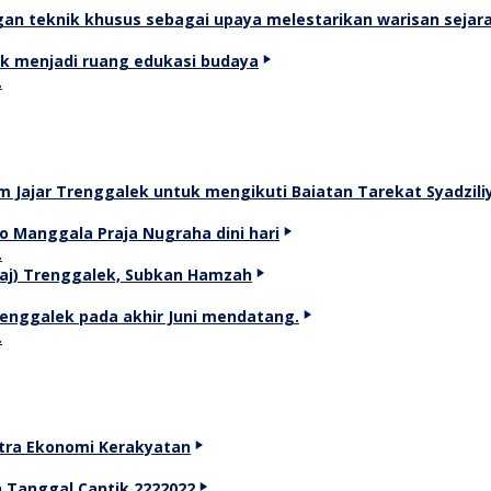
…
…
…