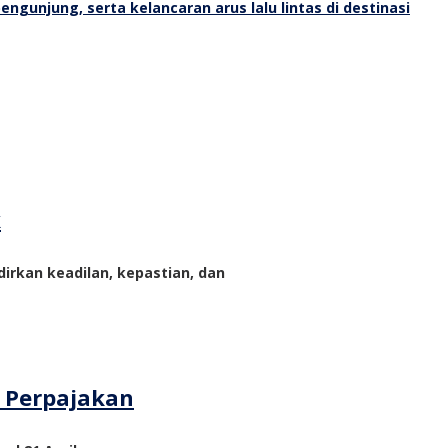
k
rkan keadilan, kepastian, dan
m Perpajakan