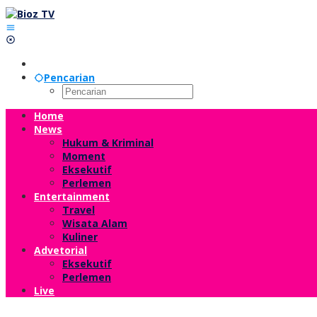
Lewati
ke
konten
Pencarian
Home
News
Hukum & Kriminal
Moment
Eksekutif
Perlemen
Entertainment
Travel
Wisata Alam
Kuliner
Advetorial
Eksekutif
Perlemen
Live