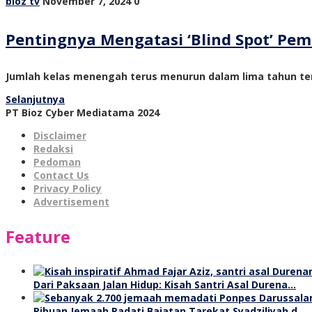
bioz tv
November 7, 2024
0
Pentingnya Mengatasi ‘Blind Spot’ P
Jumlah kelas menengah terus menurun dalam lima tahun ter
Selanjutnya
PT Bioz Cyber Mediatama 2024
Disclaimer
Redaksi
Pedoman
Contact Us
Privacy Policy
Advertisement
Feature
Dari Paksaan Jalan Hidup: Kisah Santri Asal Durena…
Ribuan Jemaah Padati Baiatan Tarekat Syadziliyah d…