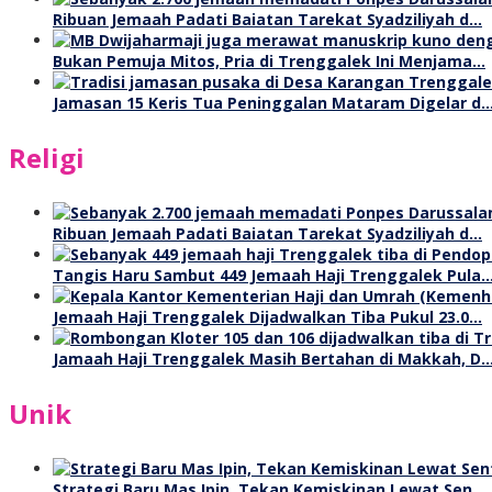
Ribuan Jemaah Padati Baiatan Tarekat Syadziliyah d…
Bukan Pemuja Mitos, Pria di Trenggalek Ini Menjama…
Jamasan 15 Keris Tua Peninggalan Mataram Digelar d
Religi
Ribuan Jemaah Padati Baiatan Tarekat Syadziliyah d…
Tangis Haru Sambut 449 Jemaah Haji Trenggalek Pula
Jemaah Haji Trenggalek Dijadwalkan Tiba Pukul 23.0…
Jamaah Haji Trenggalek Masih Bertahan di Makkah, D
Unik
Strategi Baru Mas Ipin, Tekan Kemiskinan Lewat Sen…