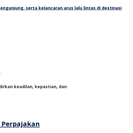
k
rkan keadilan, kepastian, dan
m Perpajakan