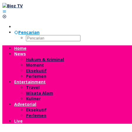
Lewati
ke
konten
Pencarian
Home
News
Hukum & Kriminal
Moment
Eksekutif
Perlemen
Entertainment
Travel
Wisata Alam
Kuliner
Advetorial
Eksekutif
Perlemen
Live