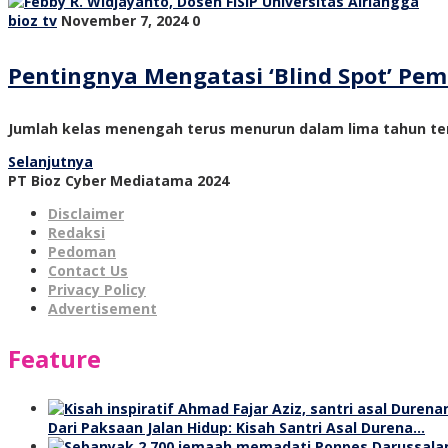
bioz tv
November 7, 2024
0
Pentingnya Mengatasi ‘Blind Spot’ P
Jumlah kelas menengah terus menurun dalam lima tahun ter
Selanjutnya
PT Bioz Cyber Mediatama 2024
Disclaimer
Redaksi
Pedoman
Contact Us
Privacy Policy
Advertisement
Feature
Dari Paksaan Jalan Hidup: Kisah Santri Asal Durena…