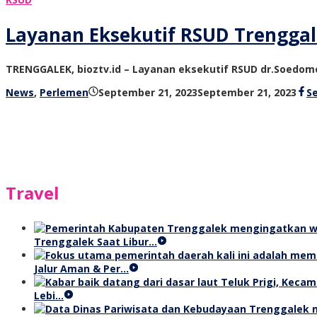
Layanan Eksekutif RSUD Trenggale
TRENGGALEK, bioztv.id – Layanan eksekutif RSUD dr.Soedomo 
ole
News
,
Perlemen
September 21, 2023
September 21, 2023
S
bioz
tv
Travel
Trenggalek Saat Libur…
Jalur Aman & Per…
Lebi…