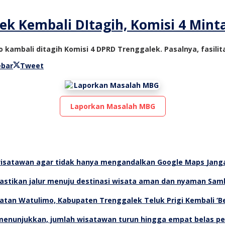
k Kembali DItagih, Komisi 4 Mint
kambali ditagih Komisi 4 DPRD Trenggalek. Pasalnya, fasilita
h
ebar
Tweet
Laporkan Masalah MBG
Jang
Samb
Teluk Prigi Kembali ‘