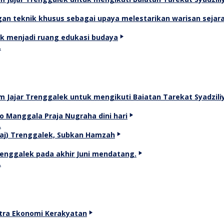
…
…
…