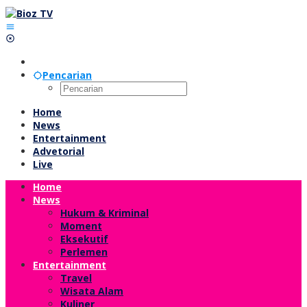
Lewati
ke
konten
Pencarian
Home
News
Entertainment
Advetorial
Live
Home
News
Hukum & Kriminal
Moment
Eksekutif
Perlemen
Entertainment
Travel
Wisata Alam
Kuliner