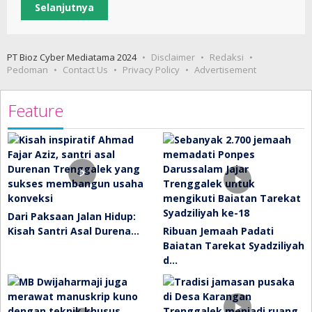
Selanjutnya
PT Bioz Cyber Mediatama 2024
Disclaimer
Redaksi
Pedoman
Contact Us
Privacy Policy
Advertisement
Feature
Dari Paksaan Jalan Hidup:
Kisah Santri Asal Durena…
Ribuan Jemaah Padati
Baiatan Tarekat Syadziliyah
d…