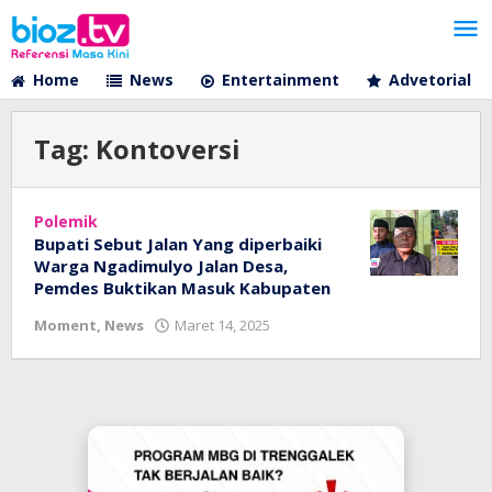
Lewati
ke
konten
Home
News
Entertainment
Advetorial
Tag:
Kontoversi
Polemik
Bupati Sebut Jalan Yang diperbaiki
Warga Ngadimulyo Jalan Desa,
Pemdes Buktikan Masuk Kabupaten
oleh
Moment
,
News
Maret 14, 2025
bioz
tv