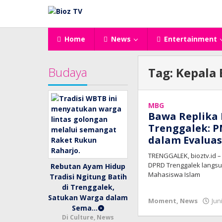
Lewati
ke
konten
Home
News
Entertainment
Budaya
Tag:
Kepala 
MBG
Bawa Replika 
Trenggalek: P
dalam Evalua
TRENGGALEK, bioztv.id 
DPRD Trenggalek langsun
Rebutan Ayam Hidup
Mahasiswa Islam
Tradisi Ngitung Batih
di Trenggalek,
Satukan Warga dalam
Moment
,
News
Jun
Sema…
Di Culture, News