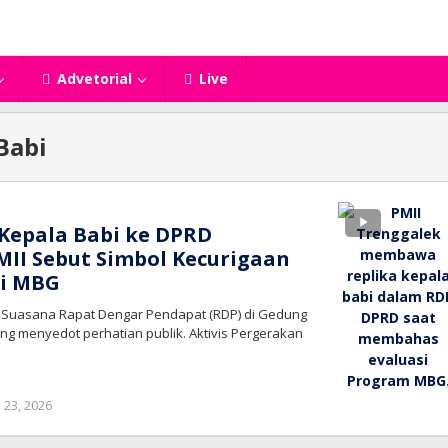
Advetorial
Live
Babi
Kepala Babi ke DPRD
MII Sebut Simbol Kecurigaan
si MBG
– Suasana Rapat Dengar Pendapat (RDP) di Gedung
g menyedot perhatian publik. Aktivis Pergerakan
oleh
i 23, 2026
bioz
tv