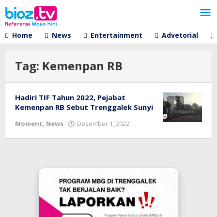
Lewati
ke
konten
Home
News
Entertainment
Advetorial
Tag:
Kemenpan RB
Hadiri TIF Tahun 2022, Pejabat
Kemenpan RB Sebut Trenggalek Sunyi
oleh
Moment
,
News
Desember 1, 2022
bioz
tv