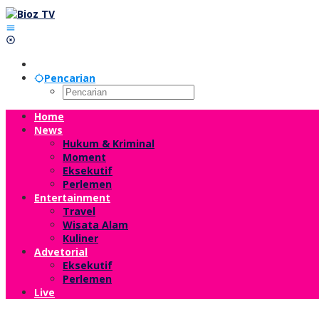
Lewati
ke
konten
Pencarian
Home
News
Hukum & Kriminal
Moment
Eksekutif
Perlemen
Entertainment
Travel
Wisata Alam
Kuliner
Advetorial
Eksekutif
Perlemen
Live