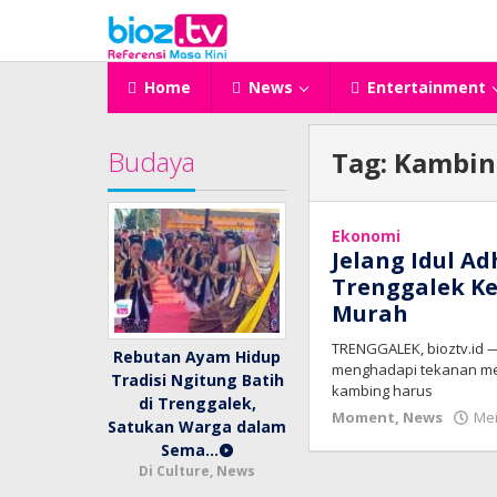
Lewati
ke
konten
Home
News
Entertainment
Budaya
Tag:
Kambin
Ekonomi
Jelang Idul A
Trenggalek Ke
Murah
TRENGGALEK, bioztv.id 
Rebutan Ayam Hidup
menghadapi tekanan men
Tradisi Ngitung Batih
kambing harus
di Trenggalek,
Moment
,
News
Mei
Satukan Warga dalam
Sema…
Di Culture, News